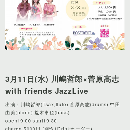
3月11日(水) 川嶋哲郎×菅原高志
with friends JazzLive
出演：川嶋哲郎(Tsax,flute) 菅原高志(drums) 中田
由美(piano) 荒木卓也(bass)
open19:00 start19:30
charge 5000円 (別途1Drinkオーダー)