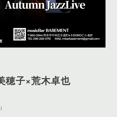
矢野美穂子×荒木卓也
)